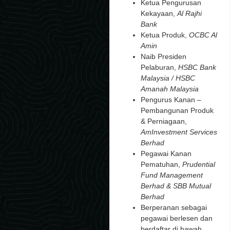
Ketua Pengurusan
Kekayaan,
Al Rajhi
Bank
Ketua Produk,
OCBC Al
Amin
Naib Presiden
Pelaburan,
HSBC Bank
Malaysia / HSBC
Amanah Malaysia
Pengurus Kanan –
Pembangunan Produk
& Perniagaan,
AmInvestment Services
Berhad
Pegawai Kanan
Pematuhan,
Prudential
Fund Management
Berhad & SBB Mutual
Berhad
Berperanan sebagai
pegawai berlesen dan
berdaftar di bawah