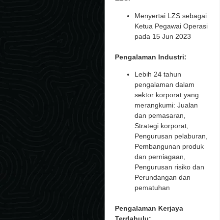
Menyertai LZS sebagai
Ketua Pegawai Operasi
pada 15 Jun 2023
Pengalaman Industri:
Lebih 24 tahun
pengalaman dalam
sektor korporat yang
merangkumi: Jualan
dan pemasaran,
Strategi korporat,
Pengurusan pelaburan,
Pembangunan produk
dan perniagaan,
Pengurusan risiko dan
Perundangan dan
pematuhan
Pengalaman Kerjaya
Terdahulu: