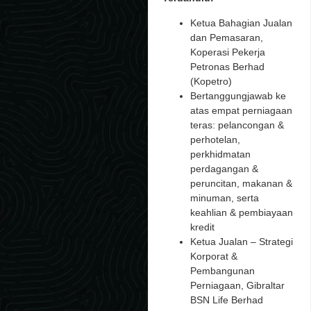
Ketua Bahagian Jualan
dan Pemasaran,
Koperasi Pekerja
Petronas Berhad
(Kopetro)
Bertanggungjawab ke
atas empat perniagaan
teras: pelancongan &
perhotelan,
perkhidmatan
perdagangan &
peruncitan, makanan &
minuman, serta
keahlian & pembiayaan
kredit
Ketua Jualan – Strategi
Korporat &
Pembangunan
Perniagaan, Gibraltar
BSN Life Berhad