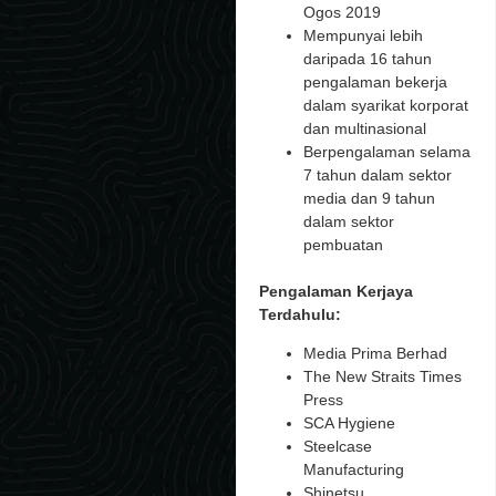
Ogos 2019
Mempunyai lebih
daripada 16 tahun
pengalaman bekerja
dalam syarikat korporat
dan multinasional
Berpengalaman selama
7 tahun dalam sektor
media dan 9 tahun
dalam sektor
pembuatan
Pengalaman Kerjaya
Terdahulu:
Media Prima Berhad
The New Straits Times
Press
SCA Hygiene
Steelcase
Manufacturing
Shinetsu