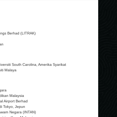
dings Berhad (LITRAK)
an
ersiti South Carolina, Amerika Syarikat
iti Malaya
gara
dikan Malaysia
al Airport Berhad
di Tokyo, Jepun
n Awam Negara (INTAN)