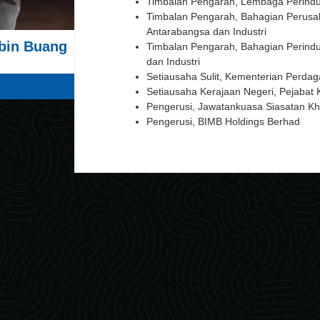
Timbalan Pengarah, Lembaga Perindu
Timbalan Pengarah, Bahagian Perusa
Antarabangsa dan Industri
 bin Buang
Timbalan Pengarah, Bahagian Perind
dan Industri
Setiausaha Sulit, Kementerian Perdag
Setiausaha Kerajaan Negeri, Pejabat 
Pengerusi, Jawatankuasa Siasatan K
Pengerusi, BIMB Holdings Berhad