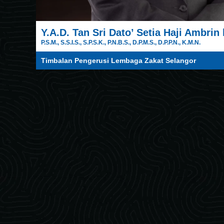
Y.A.D. Tan Sri Dato’ Setia Haji Ambrin
P.S.M., S.S.I.S., S.P.S.K., P.N.B.S., D.P.M.S., D.P.P.N., K.M.N.
Timbalan Pengerusi Lembaga Zakat Selangor