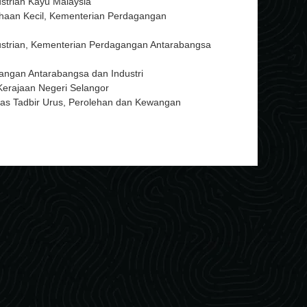
strian Kayu Malaysia
haan Kecil, Kementerian Perdagangan
ustrian, Kementerian Perdagangan Antarabangsa
angan Antarabangsa dan Industri
Kerajaan Negeri Selangor
has Tadbir Urus, Perolehan dan Kewangan